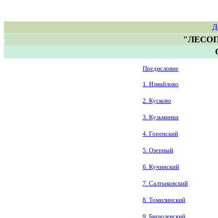
Д
"ЛЕСО
Предисловие
1. Измайлово
2. Кусково
3. Кузьминки
4. Горенский
5. Озерный
6. Кучинский
7. Салтыковский
8. Томилинский
9. Бирюлевский